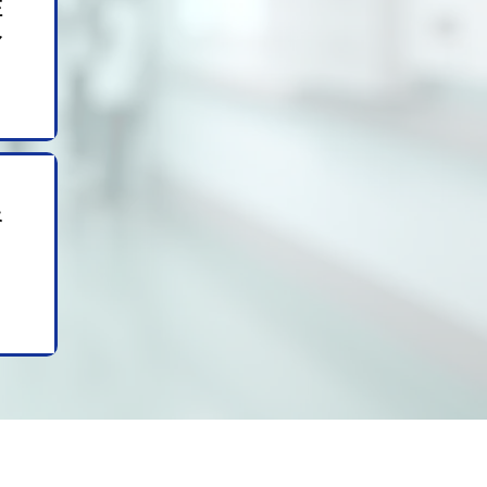
注
身
腎
と