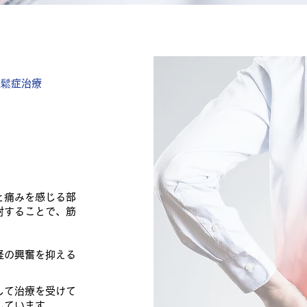
粗鬆症治療
注射）
と痛みを感じる部
射することで、筋
経の興奮を抑える
して治療を受けて
しています。